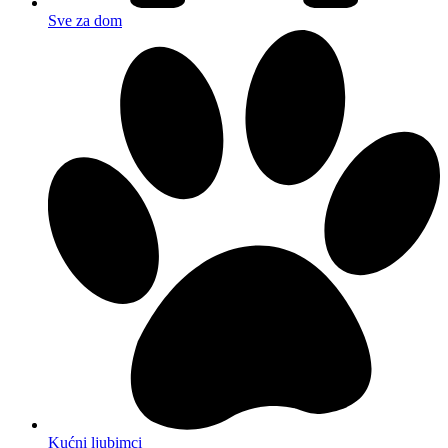
Sve za dom
Kućni ljubimci