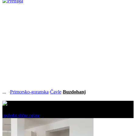
›
Primorsko-goranska
›
Čavle
›
Buzdohanj
Ovaj oglas je neaktivan!
pogledaj slične oglase