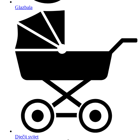
Glazbala
Dječji svijet