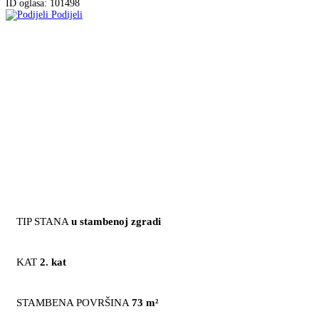
ID oglasa: 101498
Podijeli
TIP STANA
u stambenoj zgradi
KAT
2. kat
STAMBENA POVRŠINA
73 m²