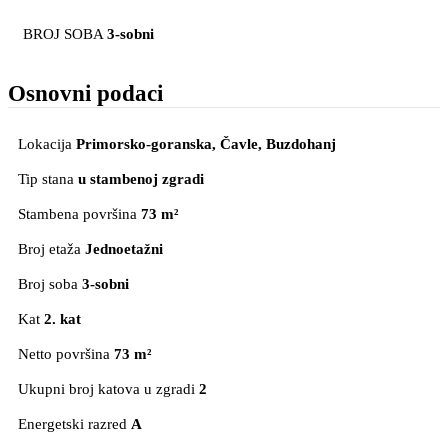
BROJ SOBA
3-sobni
Osnovni podaci
Lokacija
Primorsko-goranska, Čavle
, Buzdohanj
Tip stana
u stambenoj zgradi
Stambena površina
73 m²
Broj etaža
Jednoetažni
Broj soba
3-sobni
Kat
2. kat
Netto površina
73 m²
Ukupni broj katova u zgradi
2
Energetski razred
A