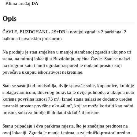
Klima uređaj
DA
Opis
ČAVLE, BUZDOHANJ - 2S+DB u novijoj zgradi s 2 parkinga, 2
balkona i tavanskim prostorom
Na prodaju je stan smješten u manjoj stambenoj zgradi s ukupno tri
stana, na mirnoj lokaciji u Buzdohnju, općina Čavle. Stan se nalazi
na drugom katu i nudi ugodan raspored te dodatni prostor koji
povećava ukupnu iskoristivost nekretnine.
Stan se sastoji od predsoblja, dvije spavaće sobe, kupaonice, kuhinje
s blagovaonicom, dnevnog boravka te dvije polulođe, a ukupna neto
korisna površina iznosi 73 m². Iznad stana nalazi se dodatno uređen
tavanski prostor površine oko 40 m², koji se može koristiti kao radni
prostor, soba za hobije ili dodatni skladišni prostor.
Stanu pripadaju i dva parkirna mjesta, što je značajna prednost na
ovoj lokaciji. Zgrada je manja i mirna, a zajednički prostori uredno