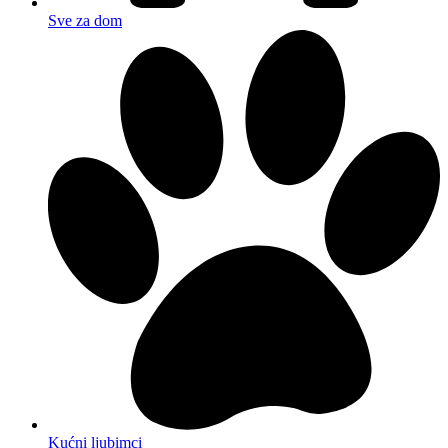
Sve za dom
Kućni ljubimci