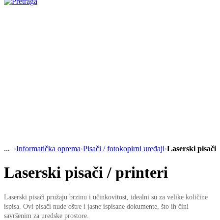
›
Informatička oprema
›
Pisači / fotokopirni uređaji
›
Laserski pisači /
Laserski pisači / printeri
Laserski pisači pružaju brzinu i učinkovitost, idealni su za velike količine
ispisa. Ovi pisači nude oštre i jasne ispisane dokumente, što ih čini
savršenim za uredske prostore.