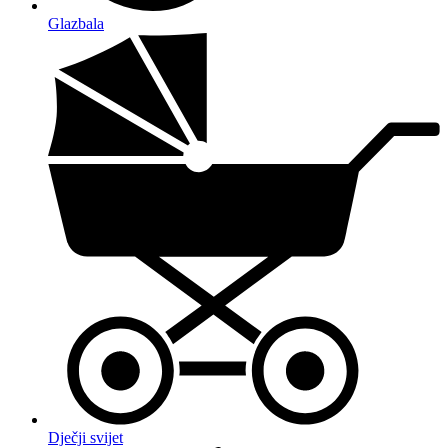
Glazbala
Dječji svijet