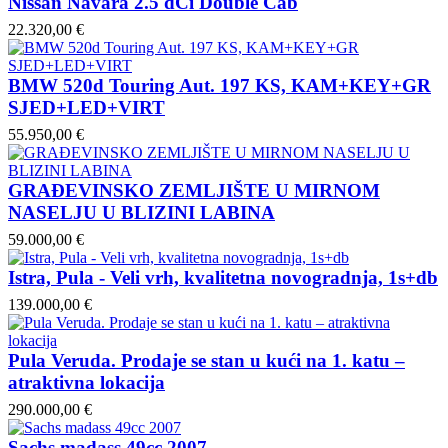
Nissan Navara 2.5 dCi Double Cab
22.320,00 €
BMW 520d Touring Aut. 197 KS, KAM+KEY+GR
SJED+LED+VIRT
55.950,00 €
GRAĐEVINSKO ZEMLJIŠTE U MIRNOM
NASELJU U BLIZINI LABINA
59.000,00 €
Istra, Pula - Veli vrh, kvalitetna novogradnja, 1s+db
139.000,00 €
Pula Veruda. Prodaje se stan u kući na 1. katu –
atraktivna lokacija
290.000,00 €
Sachs madass 49cc 2007