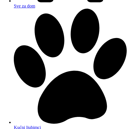
Sve za dom
Kućni ljubimci