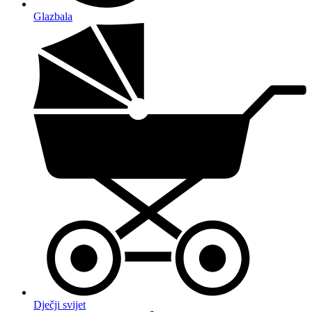
Glazbala
Dječji svijet