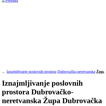
Iznajmljivanje poslovnih prostora
›
Dubrovačko-neretvanska
›
Župa
Iznajmljivanje poslovnih
prostora Dubrovačko-
neretvanska Župa Dubrovačka