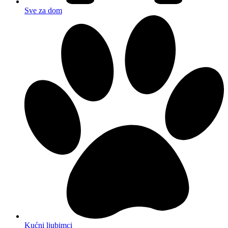
Sve za dom
Kućni ljubimci