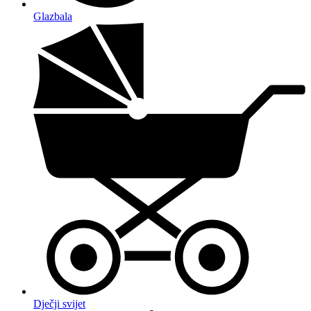
Glazbala
Dječji svijet