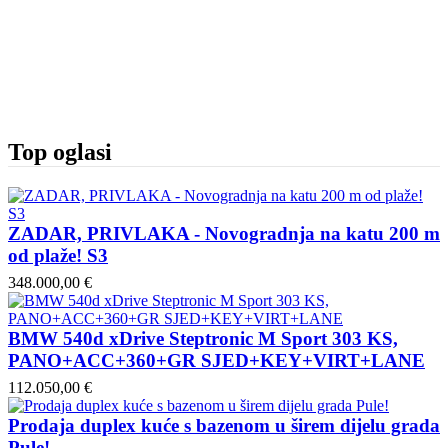
Top oglasi
ZADAR, PRIVLAKA - Novogradnja na katu 200 m
od plaže! S3
348.000,00 €
BMW 540d xDrive Steptronic M Sport 303 KS,
PANO+ACC+360+GR SJED+KEY+VIRT+LANE
112.050,00 €
Prodaja duplex kuće s bazenom u širem dijelu grada
Pule!