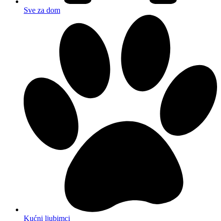
Sve za dom
Kućni ljubimci