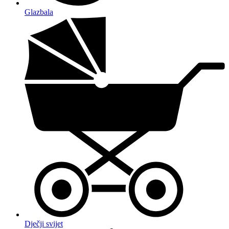
Glazbala
Dječji svijet