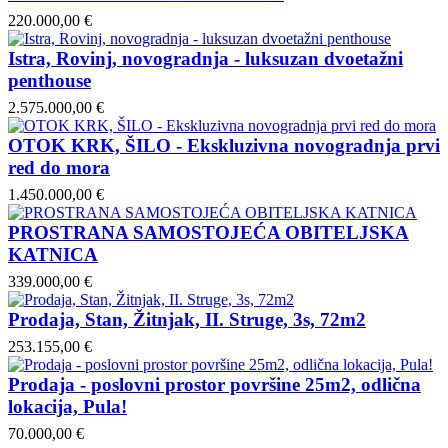
220.000,00 €
Istra, Rovinj, novogradnja - luksuzan dvoetažni
penthouse
2.575.000,00 €
OTOK KRK, ŠILO - Ekskluzivna novogradnja prvi
red do mora
1.450.000,00 €
PROSTRANA SAMOSTOJEĆA OBITELJSKA
KATNICA
339.000,00 €
Prodaja, Stan, Žitnjak, II. Struge, 3s, 72m2
253.155,00 €
Prodaja - poslovni prostor površine 25m2, odlična
lokacija, Pula!
70.000,00 €