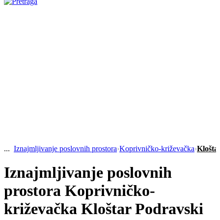
Iznajmljivanje poslovnih prostora
›
Koprivničko-križevačka
›
Klošta
Iznajmljivanje poslovnih
prostora Koprivničko-
križevačka Kloštar Podravski