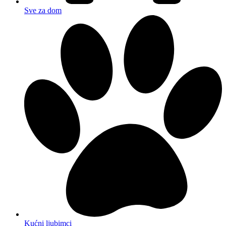
Sve za dom
Kućni ljubimci