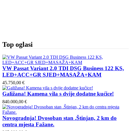
Top oglasi
VW Passat Variant 2.0 TDI DSG Business 122 KS,
LED+ACC+GR SJED+MASAŽA+KAM
45.750,00 €
Galižana! Kamena vila s dvije dodatne kućice!
840.000,00 €
Novogradnja! Dvosoban stan .Štinjan, 2 km do
centra mjesta Fažane.