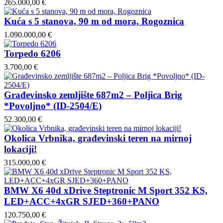
265.000,00 €
Kuća s 5 stanova, 90 m od mora, Rogoznica
1.090.000,00 €
Torpedo 6206
3.700,00 €
Građevinsko zemljište 687m2 – Poljica Brig
*Povoljno* (ID-2504/E)
52.300,00 €
Okolica Vrbnika, građevinski teren na mirnoj
lokaciji!
315.000,00 €
BMW X6 40d xDrive Steptronic M Sport 352 KS,
LED+ACC+4xGR SJED+360+PANO
120.750,00 €