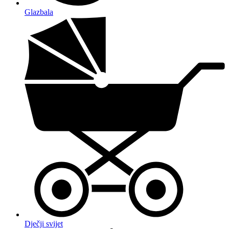
Glazbala
Dječji svijet