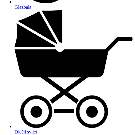
Glazbala
Dječji svijet