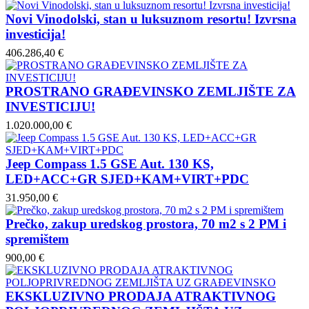
Novi Vinodolski, stan u luksuznom resortu! Izvrsna
investicija!
406.286,40 €
PROSTRANO GRAĐEVINSKO ZEMLJIŠTE ZA
INVESTICIJU!
1.020.000,00 €
Jeep Compass 1.5 GSE Aut. 130 KS,
LED+ACC+GR SJED+KAM+VIRT+PDC
31.950,00 €
Prečko, zakup uredskog prostora, 70 m2 s 2 PM i
spremištem
900,00 €
EKSKLUZIVNO PRODAJA ATRAKTIVNOG