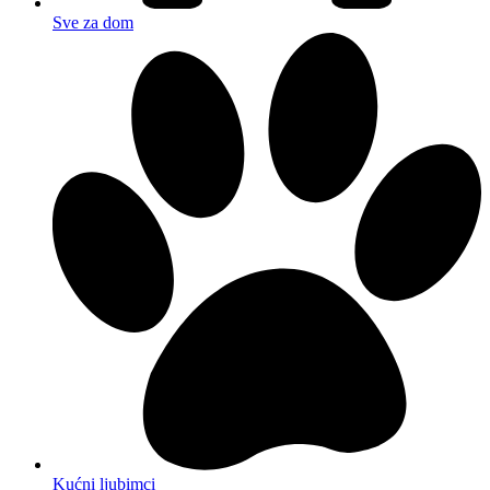
Sve za dom
Kućni ljubimci