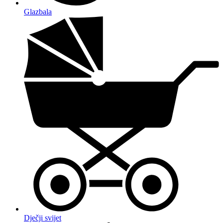
Glazbala
Dječji svijet