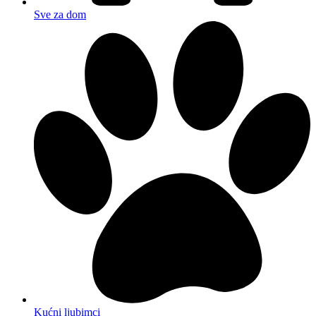
Sve za dom
Kućni ljubimci