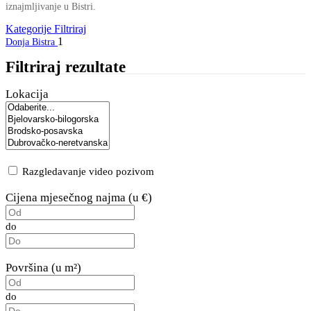
iznajmljivanje u Bistri.
Kategorije
Filtriraj
1
Donja Bistra
Filtriraj rezultate
Lokacija
Razgledavanje video pozivom
Cijena mjesečnog najma (u €)
do
Površina (u m²)
do