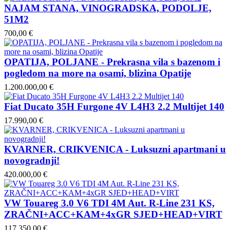
NAJAM STANA, VINOGRADSKA, PODOLJE,
51M2
700,00 €
OPATIJA, POLJANE - Prekrasna vila s bazenom i
pogledom na more na osami, blizina Opatije
1.200.000,00 €
Fiat Ducato 35H Furgone 4V L4H3 2.2 Multijet 140
17.990,00 €
KVARNER, CRIKVENICA - Luksuzni apartmani u
novogradnji!
420.000,00 €
VW Touareg 3.0 V6 TDI 4M Aut. R-Line 231 KS,
ZRAČNI+ACC+KAM+4xGR SJED+HEAD+VIRT
117.350,00 €