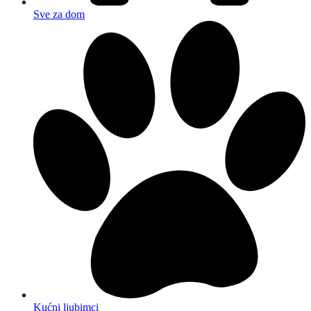
Sve za dom
Kućni ljubimci