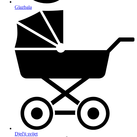
Glazbala
Dječji svijet