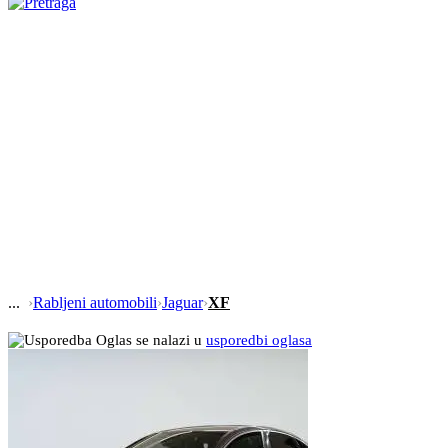
›
Rabljeni automobili
›
Jaguar
›
XF
Oglas se nalazi u
usporedbi oglasa