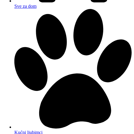
Sve za dom
Kućni ljubimci