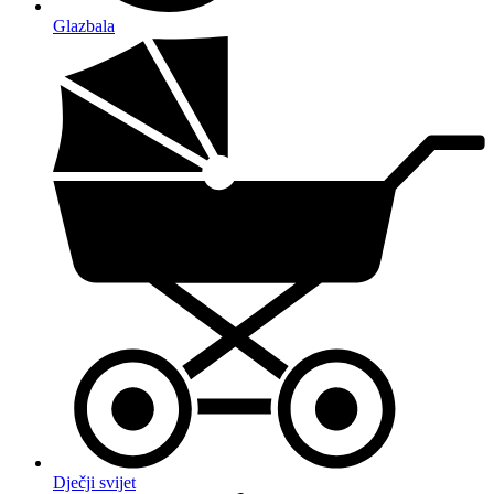
Glazbala
Dječji svijet