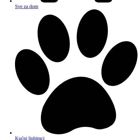
Sve za dom
Kućni ljubimci