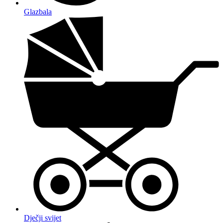
Glazbala
Dječji svijet