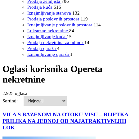
Prodaja zemljišta
706
Prodaja kuća
616
Iznajmljivanje stanova
132
Prodaja poslovnih prostora
119
Iznajmljivanje poslovnih prostora
114
Luksuzne nekretnine
84
Iznajmljivanje kuća
15
Prodaja nekretnina za odmor
14
Prodaja garaža
4
Iznajmljivanje garaža
1
Oglasi korisnika Opereta
nekretnine
2.925 oglasa
Sortiraj:
VILA S BAZENOM NA OTOKU VISU – RIJETKA
PRILIKA NA JEDNOJ OD NAJATRAKTIVNIJIH
LOK