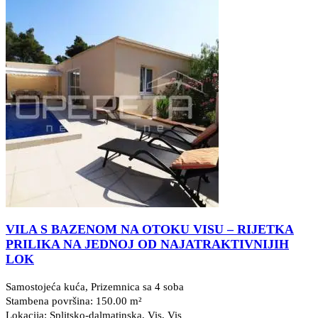
VILA S BAZENOM NA OTOKU VISU – RIJETKA
PRILIKA NA JEDNOJ OD NAJATRAKTIVNIJIH
LOK
Samostojeća kuća, Prizemnica sa 4 soba
Stambena površina: 150.00 m²
Lokacija: Splitsko-dalmatinska, Vis
, Vis