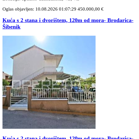
Oglas objavljen: 10.08.2026 01:07:29
450.000,00 €
Kuća s 2 stana i dvorištem, 120m od mora- Brodarica-
Šibenik
Kuća s 2 stana i dvorištem, 120m od mora- Brodarica-