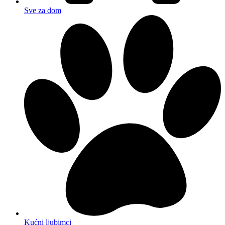
Sve za dom
Kućni ljubimci