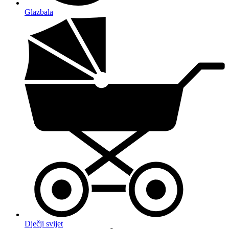
Glazbala
Dječji svijet