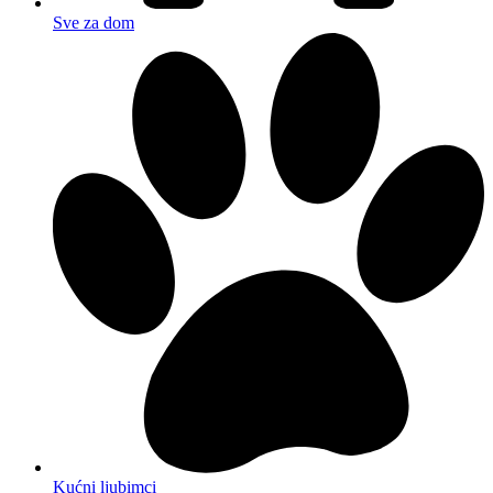
Sve za dom
Kućni ljubimci