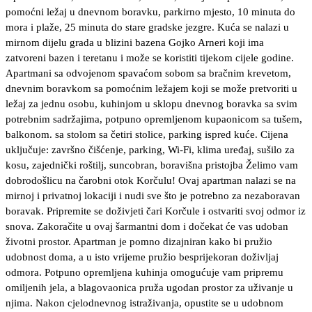
pomoćni ležaj u dnevnom boravku, parkirno mjesto, 10 minuta do
mora i plaže, 25 minuta do stare gradske jezgre. Kuća se nalazi u
mirnom dijelu grada u blizini bazena Gojko Arneri koji ima
zatvoreni bazen i teretanu i može se koristiti tijekom cijele godine.
Apartmani sa odvojenom spavaćom sobom sa bračnim krevetom,
dnevnim boravkom sa pomoćnim ležajem koji se može pretvoriti u
ležaj za jednu osobu, kuhinjom u sklopu dnevnog boravka sa svim
potrebnim sadržajima, potpuno opremljenom kupaonicom sa tušem,
balkonom. sa stolom sa četiri stolice, parking ispred kuće. Cijena
uključuje: završno čišćenje, parking, Wi-Fi, klima uređaj, sušilo za
kosu, zajednički roštilj, suncobran, boravišna pristojba Želimo vam
dobrodošlicu na čarobni otok Korčulu! Ovaj apartman nalazi se na
mirnoj i privatnoj lokaciji i nudi sve što je potrebno za nezaboravan
boravak. Pripremite se doživjeti čari Korčule i ostvariti svoj odmor iz
snova. Zakoračite u ovaj šarmantni dom i dočekat će vas udoban
životni prostor. Apartman je pomno dizajniran kako bi pružio
udobnost doma, a u isto vrijeme pružio besprijekoran doživljaj
odmora. Potpuno opremljena kuhinja omogućuje vam pripremu
omiljenih jela, a blagovaonica pruža ugodan prostor za uživanje u
njima. Nakon cjelodnevnog istraživanja, opustite se u udobnom