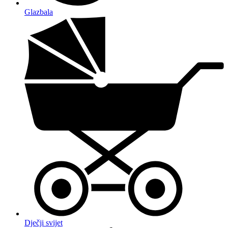
Glazbala
Dječji svijet