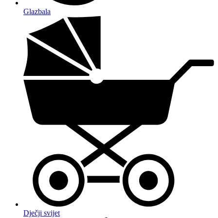
Glazbala
Dječji svijet