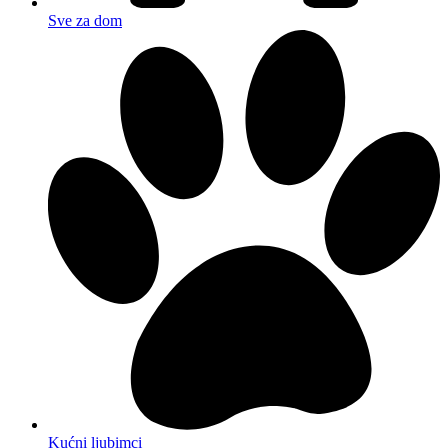
Sve za dom
Kućni ljubimci