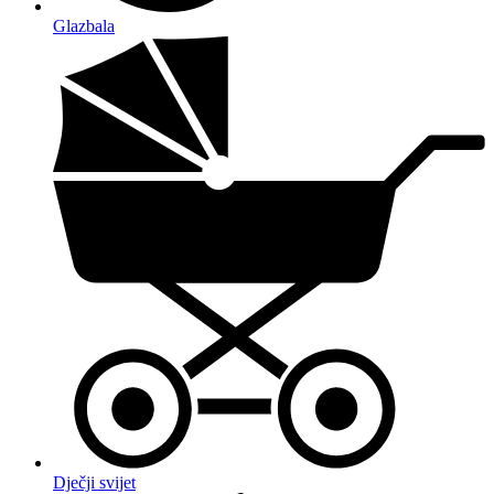
Glazbala
Dječji svijet