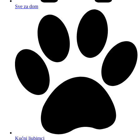
Sve za dom
Kućni ljubimci