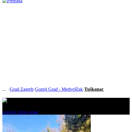
›
Grad Zagreb
›
Gornji Grad - Medveščak
›
Tuškanac
Ovaj oglas je neaktivan!
pogledaj slične oglase