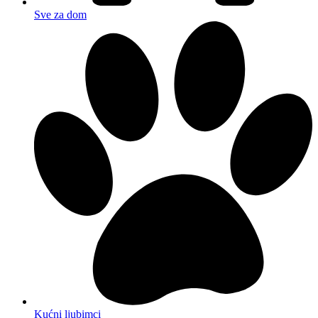
Sve za dom
Kućni ljubimci