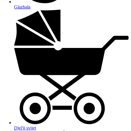
Glazbala
Dječji svijet