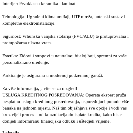
Interijer: Prvoklasna keramika i laminat.
Tehnologija: Ugrađeni klima uređaji, UTP mreža, antenski sustav i
kompletne elektroinstalacije.
Sigurnost: Vrhunska vanjska stolarija (PVC/ALU) te protuprovalna i
protupožarna ulazna vrata.
Estetika: Zidovi i stropovi u neutralnoj bijeloj boji, spremni za vaše
personalizirano uređenje.
Parkiranje je osigurano u modernoj podzemnoj garaži.
Za više informacija, javite se za razgled!
USLUGA KREDITNOG POSREDOVANJA: Opereta ekspert pruža
besplatnu uslugu kreditnog posredovanja, uspoređujući ponude više
banaka na jednom mjestu. Naš tim objašnjava sve opcije i vodi vas
kroz cijeli proces – od konzultacija do isplate kredita, kako biste
donijeli informiranu financijsku odluku i uštedjeli vrijeme.
Lokacija