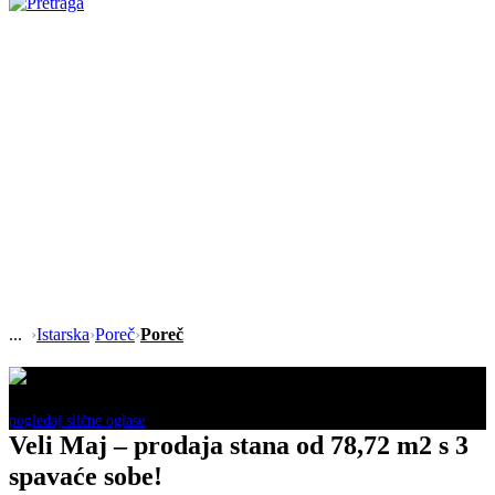
›
Istarska
›
Poreč
›
Poreč
Ovaj oglas je neaktivan!
pogledaj slične oglase
Veli Maj – prodaja stana od 78,72 m2 s 3
spavaće sobe!