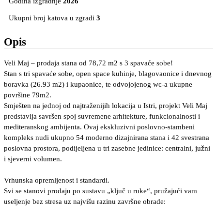
Godina izgradnje
2026
Ukupni broj katova u zgradi
3
Opis
Veli Maj – prodaja stana od 78,72 m2 s 3 spavaće sobe!
Stan s tri spavaće sobe, open space kuhinje, blagovaonice i dnevnog
boravka (26.93 m2) i kupaonice, te odvojojenog wc-a ukupne
površine 79m2.
Smješten na jednoj od najtraženijih lokacija u Istri, projekt Veli Maj
predstavlja savršen spoj suvremene arhitekture, funkcionalnosti i
mediteranskog ambijenta. Ovaj ekskluzivni poslovno-stambeni
kompleks nudi ukupno 54 moderno dizajnirana stana i 42 svestrana
poslovna prostora, podijeljena u tri zasebne jedinice: centralni, južni
i sjeverni volumen.
Vrhunska opremljenost i standardi.
Svi se stanovi prodaju po sustavu „ključ u ruke“, pružajući vam
useljenje bez stresa uz najvišu razinu završne obrade: