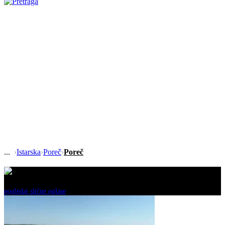
›
Istarska
›
Poreč
›
Poreč
Ovaj oglas je neaktivan!
pogledaj slične oglase