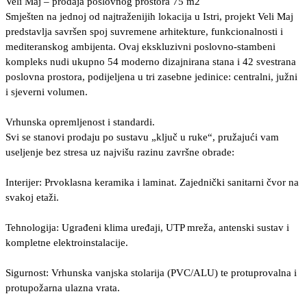
Veli Maj – prodaja poslovnog prostora 75 m2
Smješten na jednoj od najtraženijih lokacija u Istri, projekt Veli Maj
predstavlja savršen spoj suvremene arhitekture, funkcionalnosti i
mediteranskog ambijenta. Ovaj ekskluzivni poslovno-stambeni
kompleks nudi ukupno 54 moderno dizajnirana stana i 42 svestrana
poslovna prostora, podijeljena u tri zasebne jedinice: centralni, južni
i sjeverni volumen.
Vrhunska opremljenost i standardi.
Svi se stanovi prodaju po sustavu „ključ u ruke“, pružajući vam
useljenje bez stresa uz najvišu razinu završne obrade:
Interijer: Prvoklasna keramika i laminat. Zajednički sanitarni čvor na
svakoj etaži.
Tehnologija: Ugrađeni klima uređaji, UTP mreža, antenski sustav i
kompletne elektroinstalacije.
Sigurnost: Vrhunska vanjska stolarija (PVC/ALU) te protuprovalna i
protupožarna ulazna vrata.