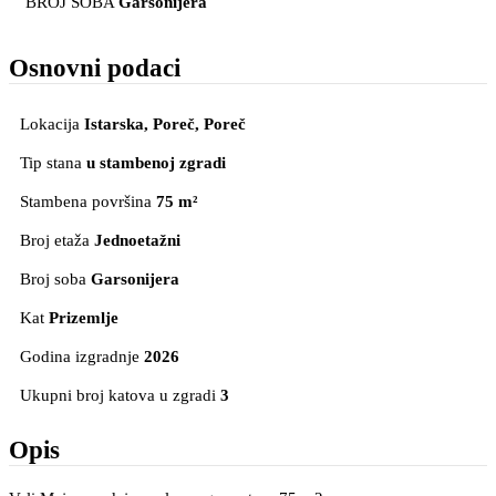
BROJ SOBA
Garsonijera
Osnovni podaci
Lokacija
Istarska, Poreč
, Poreč
Tip stana
u stambenoj zgradi
Stambena površina
75 m²
Broj etaža
Jednoetažni
Broj soba
Garsonijera
Kat
Prizemlje
Godina izgradnje
2026
Ukupni broj katova u zgradi
3
Opis