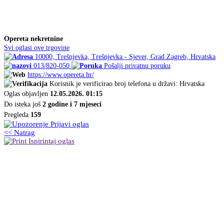
Opereta nekretnine
Svi oglasi ove trgovine
10000, Trešnjevka, Trešnjevka - Sjever, Grad Zagreb, Hrvatska
013/820-050
Pošalji privatnu poruku
https://www.opereta.hr/
Korisnik je verificirao broj telefona u državi: Hrvatska
Oglas objavljen
12.05.2026. 01:15
Do isteka još
2 godine i 7 mjeseci
Pregleda
159
Prijavi oglas
<< Natrag
Ispirintaj oglas