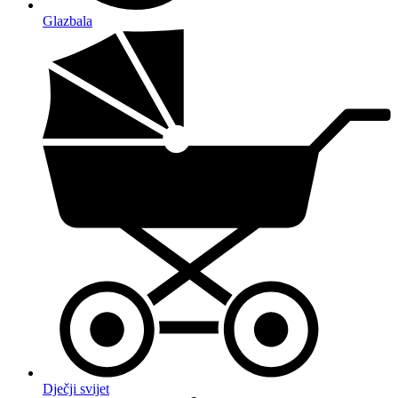
Glazbala
Dječji svijet