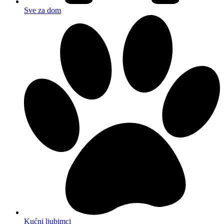
Sve za dom
Kućni ljubimci