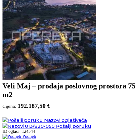
Veli Maj – prodaja poslovnog prostora 75
m2
192.187,50 €
Cijena:
Nazovi oglašivača
013/820-050
Pošalji poruku
ID oglasa: 124544
Podijeli