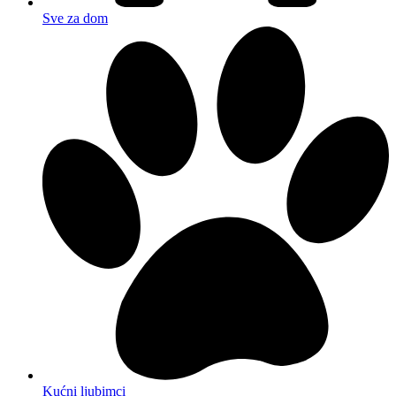
Sve za dom
Kućni ljubimci