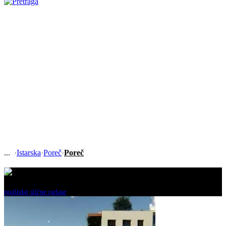
›
Istarska
›
Poreč
›
Poreč
Ovaj oglas je neaktivan!
pogledaj slične oglase