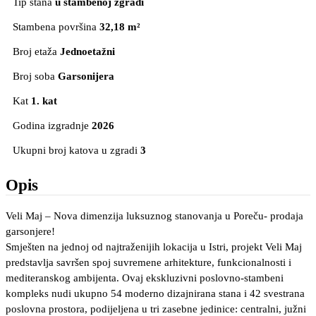
Tip stana
u stambenoj zgradi
Stambena površina
32,18 m²
Broj etaža
Jednoetažni
Broj soba
Garsonijera
Kat
1. kat
Godina izgradnje
2026
Ukupni broj katova u zgradi
3
Opis
Veli Maj – Nova dimenzija luksuznog stanovanja u Poreču- prodaja
garsonjere!
Smješten na jednoj od najtraženijih lokacija u Istri, projekt Veli Maj
predstavlja savršen spoj suvremene arhitekture, funkcionalnosti i
mediteranskog ambijenta. Ovaj ekskluzivni poslovno-stambeni
kompleks nudi ukupno 54 moderno dizajnirana stana i 42 svestrana
poslovna prostora, podijeljena u tri zasebne jedinice: centralni, južni