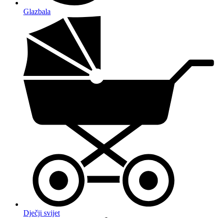
Glazbala
Dječji svijet