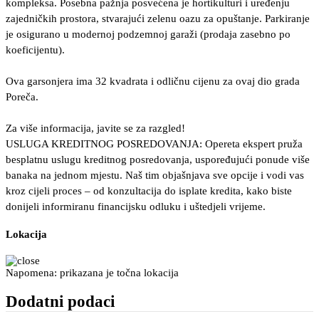
kompleksa. Posebna pažnja posvećena je hortikulturi i uređenju
zajedničkih prostora, stvarajući zelenu oazu za opuštanje. Parkiranje
je osigurano u modernoj podzemnoj garaži (prodaja zasebno po
koeficijentu).
Ova garsonjera ima 32 kvadrata i odličnu cijenu za ovaj dio grada
Poreča.
Za više informacija, javite se za razgled!
USLUGA KREDITNOG POSREDOVANJA: Opereta ekspert pruža
besplatnu uslugu kreditnog posredovanja, uspoređujući ponude više
banaka na jednom mjestu. Naš tim objašnjava sve opcije i vodi vas
kroz cijeli proces – od konzultacija do isplate kredita, kako biste
donijeli informiranu financijsku odluku i uštedjeli vrijeme.
Lokacija
Napomena: prikazana je točna lokacija
Dodatni podaci