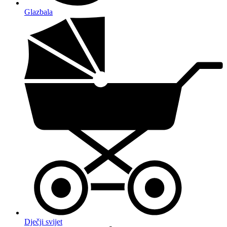
Glazbala
Dječji svijet