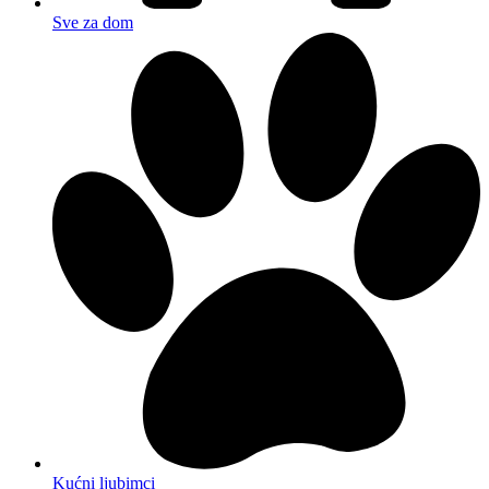
Sve za dom
Kućni ljubimci