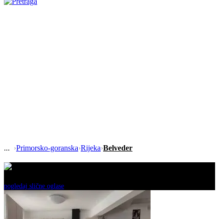
›
Primorsko-goranska
›
Rijeka
›
Belveder
Ovaj oglas je neaktivan!
pogledaj slične oglase