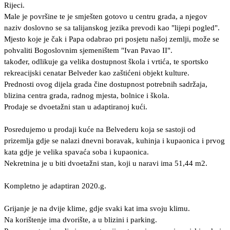
Rijeci.
Male je površine te je smješten gotovo u centru grada, a njegov
naziv doslovno se sa talijanskog jezika prevodi kao "lijepi pogled".
Mjesto koje je čak i Papa odabrao pri posjetu našoj zemlji, može se
pohvaliti Bogoslovnim sjemeništem "Ivan Pavao II".
također, odlikuje ga velika dostupnost škola i vrtića, te sportsko
rekreacijski cenatar Belveder kao zaštićeni objekt kulture.
Prednosti ovog dijela grada čine dostupnost potrebnih sadržaja,
blizina centra grada, radnog mjesta, bolnice i škola.
Prodaje se dvoetažni stan u adaptiranoj kući.
Posredujemo u prodaji kuće na Belvederu koja se sastoji od
prizemlja gdje se nalazi dnevni boravak, kuhinja i kupaonica i prvog
kata gdje je velika spavaća soba i kupaonica.
Nekretnina je u biti dvoetažni stan, koji u naravi ima 51,44 m2.
Kompletno je adaptiran 2020.g.
Grijanje je na dvije klime, gdje svaki kat ima svoju klimu.
Na korištenje ima dvorište, a u blizini i parking.