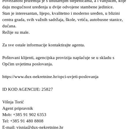
Povezanost prizemlja je s unutarnjim stepenicama, a i vanjskim, koje
daju mogućnost uređenja u dvije odvojene stambene jedinice.
Stan je interesantan, lijepo, kvalitetno i moderno uređen, u blizini
centra grada, svih važnih sadržaja, škole, vrtića, autobusne stanice,
dućana.
Režije su male.
Za sve ostale informacije kontaktirajte agenta.
Poštovani klijenti, agencijska provizija naplaćuje se u skladu s
Općim uvjetima poslovanja.
https://www.dux-nekretnine.hr/opci-uvjeti-poslovanja
ID KOD AGENCIJE: 25827
Višnja Torić
Agent pripravnik
Mob: +385 91 902 6353
Tel: +385 91 480 8808
E-mail:
visnja@dux-nekretnine.hr