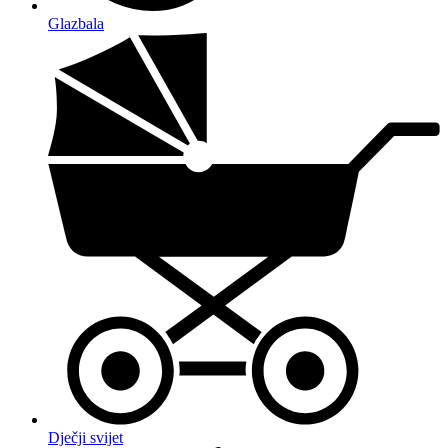
Glazbala
Dječji svijet