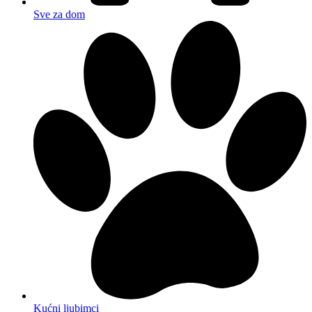
Sve za dom
Kućni ljubimci