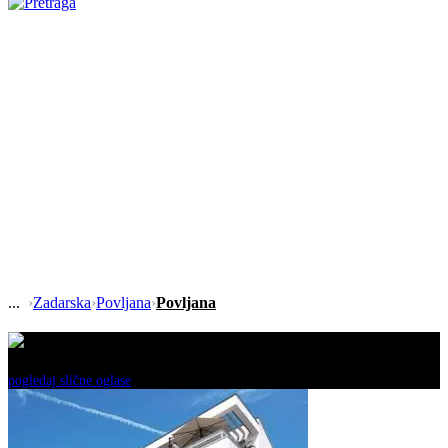
›
Zadarska
›
Povljana
›
Povljana
Ovaj oglas je neaktivan!
pogledaj slične oglase