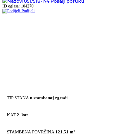
051/518-174
Pošalji poruku
ID oglasa: 104270
Podijeli
TIP STANA
u stambenoj zgradi
KAT
2. kat
STAMBENA POVRŠINA
121,51 m²