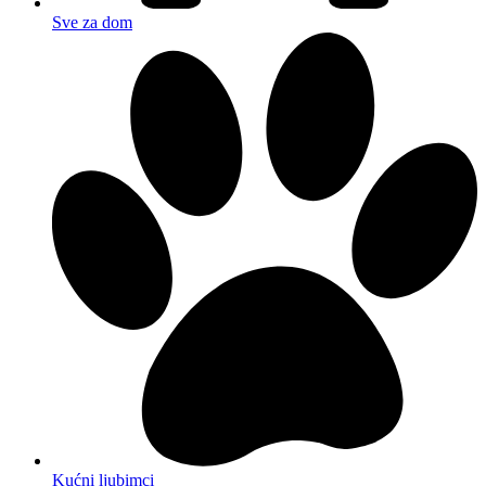
Sve za dom
Kućni ljubimci