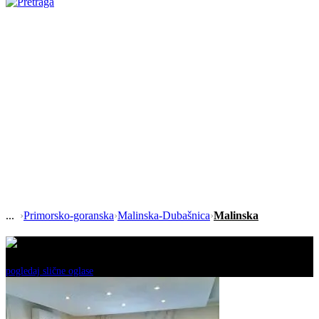
›
Primorsko-goranska
›
Malinska-Dubašnica
›
Malinska
Ovaj oglas je neaktivan!
pogledaj slične oglase