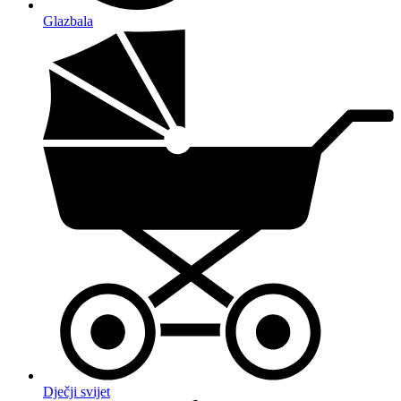
Glazbala
Dječji svijet