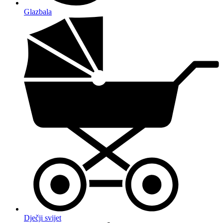
Glazbala
Dječji svijet