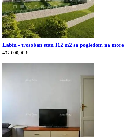
Labin - trosoban stan 112 m2 sa pogledom na more
437.000,00 €