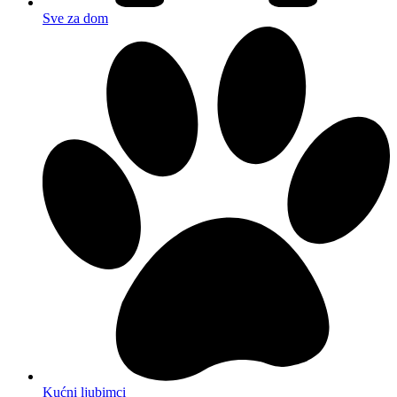
Sve za dom
Kućni ljubimci