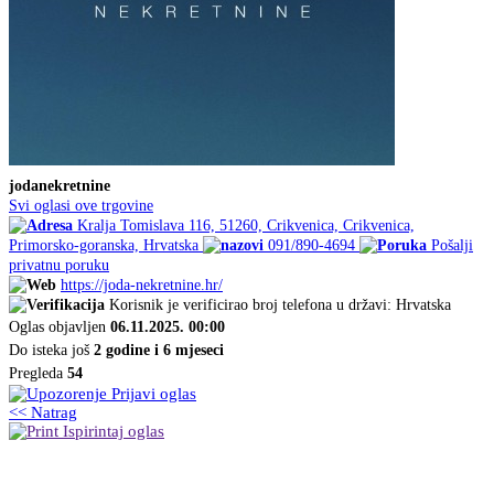
jodanekretnine
Svi oglasi ove trgovine
Kralja Tomislava 116, 51260, Crikvenica, Crikvenica,
Primorsko-goranska, Hrvatska
091/890-4694
Pošalji
privatnu poruku
https://joda-nekretnine.hr/
Korisnik je verificirao broj telefona u državi: Hrvatska
Oglas objavljen
06.11.2025. 00:00
Do isteka još
2 godine i 6 mjeseci
Pregleda
54
Prijavi oglas
<< Natrag
Ispirintaj oglas