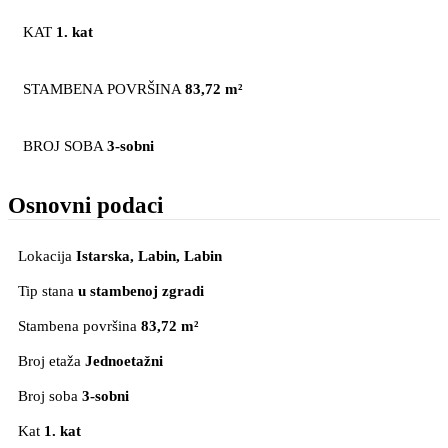
KAT
1. kat
STAMBENA POVRŠINA
83,72 m²
BROJ SOBA
3-sobni
Osnovni podaci
Lokacija
Istarska, Labin
, Labin
Tip stana
u stambenoj zgradi
Stambena površina
83,72 m²
Broj etaža
Jednoetažni
Broj soba
3-sobni
Kat
1. kat