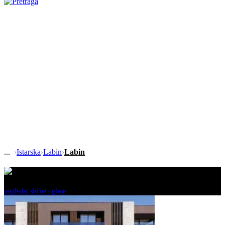
›
Istarska
›
Labin
›
Labin
Ovaj oglas je neaktivan!
pogledaj slične oglase