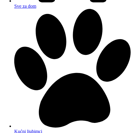
Sve za dom
Kućni ljubimci