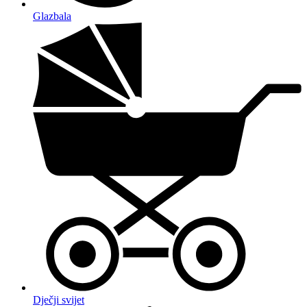
Glazbala
Dječji svijet