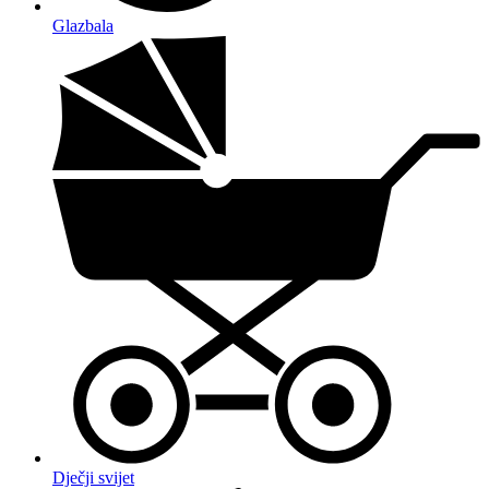
Glazbala
Dječji svijet