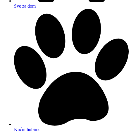
Sve za dom
Kućni ljubimci