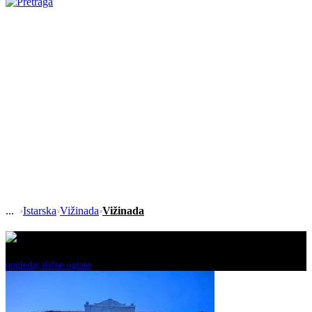
›
Istarska
›
Vižinada
›
Vižinada
Ovaj oglas je neaktivan!
pogledaj slične oglase