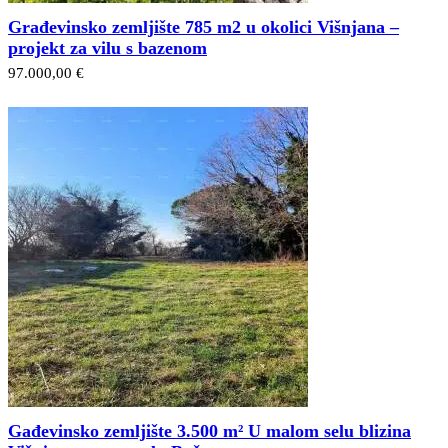
Građevinsko zemljište 785 m2 u okolici Višnjana –
projekt za vilu s bazenom
97.000,00 €
Gađevinsko zemljište 3.500 m² U malom selu blizina