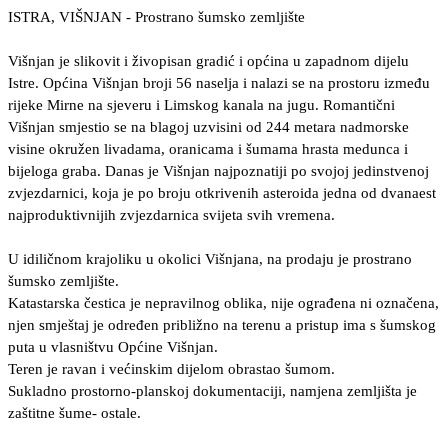
ISTRA, VIŠNJAN - Prostrano šumsko zemljište
Višnjan je slikovit i živopisan gradić i općina u zapadnom dijelu
Istre. Općina Višnjan broji 56 naselja i nalazi se na prostoru između
rijeke Mirne na sjeveru i Limskog kanala na jugu. Romantični
Višnjan smjestio se na blagoj uzvisini od 244 metara nadmorske
visine okružen livadama, oranicama i šumama hrasta medunca i
bijeloga graba. Danas je Višnjan najpoznatiji po svojoj jedinstvenoj
zvjezdarnici, koja je po broju otkrivenih asteroida jedna od dvanaest
najproduktivnijih zvjezdarnica svijeta svih vremena.
U idiličnom krajoliku u okolici Višnjana, na prodaju je prostrano
šumsko zemljište.
Katastarska čestica je nepravilnog oblika, nije ograđena ni označena,
njen smještaj je određen približno na terenu a pristup ima s šumskog
puta u vlasništvu Općine Višnjan.
Teren je ravan i većinskim dijelom obrastao šumom.
Sukladno prostorno-planskoj dokumentaciji, namjena zemljišta je
zaštitne šume- ostale.