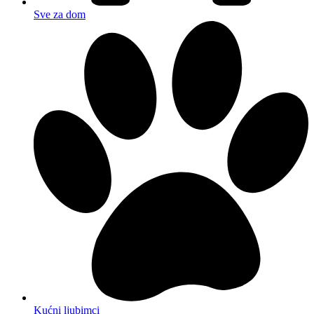
Sve za dom
Kućni ljubimci