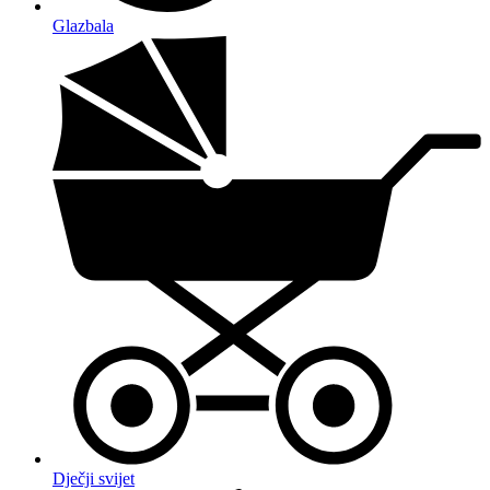
Glazbala
Dječji svijet