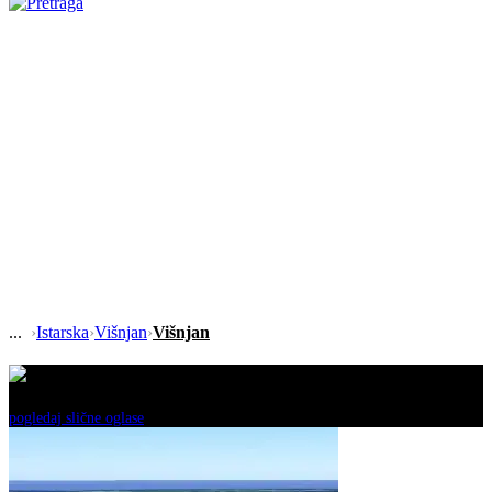
›
Istarska
›
Višnjan
›
Višnjan
Ovaj oglas je neaktivan!
pogledaj slične oglase