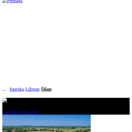
›
Istarska
›
Ližnjan
›
Šišan
Ovaj oglas je neaktivan!
pogledaj slične oglase