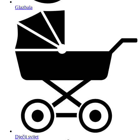
Glazbala
Dječji svijet