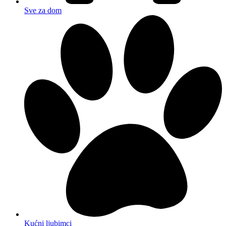
Sve za dom
Kućni ljubimci