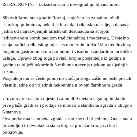
ISTRA, ROVINJ - Luksuzni stan u novogradnji, blizina mora
Slikovit šarmantan gradić Rovinj, smješten na zapadnoj obali
istarskog poluotoka, nekad je bio luka i ribarsko naselje, a danas je
jedna od najrazvijenijih turističkih destinacija sa svojom
jedinstvenom kombinacijom tradicionalnog i modernog. Uspješno
spaja tradiciju ribarskog mjesta s modernim turističkim trendovima,
bogatom gastronomskom ponudom i visokim standardom turističke
usluge. Upravo zbog toga privlači brojne posjetitelje iz godine u
godinu te bilježi rekordnih 3 milijuna noćenja tijekom posljednjih
sezona.
Posjetitelji mu se često ponovno vraćaju stoga zašto ne biste postali
vlasnik jedne od vrijednih nekretnina u ovom čarobnom gradu.
U ovom prekrasnom mjestu i samo 300 metara laganog hoda do
prve plaže gradi se i prodaje se moderna stambena zgrada s ukupno
6 stanova.
Ova prekrasna stambena zgrada sastoji se od tri jednoetažna stana u
prizemlju i tri dvoetažna stana koji se protežu kroz prvi kat i
potkrovlje.