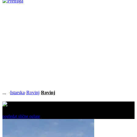
›
Istarska
›
Rovinj
›
Rovinj
Ovaj oglas je neaktivan!
pogledaj slične oglase