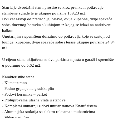
Stan E je dvoetažni stan i prostire se kroz prvi kat i potkrovlje
stambene zgrade te je ukupne površine 159,23 m2.
Prvi kat sastoji od predsoblja, ostave, dvije kupaone, dvije spavaće
sobe, dnevnog boravka s kuhinjom iz kojeg se izlazi na natkriveni
balkon.
Unutarnjim stepeništem dolazimo do potkrovlja koje se sastoji od
lounge, kupaone, dvije spavaće sobe i terase ukupne površine 24,94
m2.
U cijenu stana uključena su dva parkirna mjesta u garaži i spremište
u podrumu od 5,62 m2.
Karakteristike stana:
- Klimatizirano
- Podno grijanje na gradski plin
- Podovi keramika – parket
- Protuprovalna ulazna vrata u stanove
- Kompletni unutarnji zidovi unutar stanova Knauf sistem
- Aluminijska stolarija sa elektro roletama i muharnicima
- Video parlafon