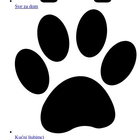
Sve za dom
Kućni ljubimci