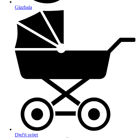
Glazbala
Dječji svijet