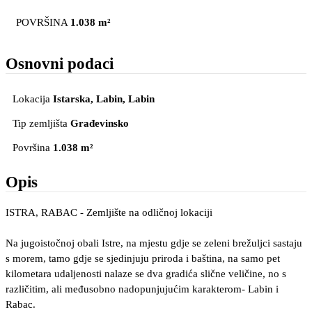
POVRŠINA
1.038 m²
Osnovni podaci
Lokacija
Istarska, Labin
, Labin
Tip zemljišta
Građevinsko
Površina
1.038 m²
Opis
ISTRA, RABAC - Zemljište na odličnoj lokaciji
Na jugoistočnoj obali Istre, na mjestu gdje se zeleni brežuljci sastaju
s morem, tamo gdje se sjedinjuju priroda i baština, na samo pet
kilometara udaljenosti nalaze se dva gradića slične veličine, no s
različitim, ali međusobno nadopunjujućim karakterom- Labin i
Rabac.