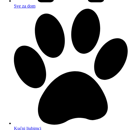
Sve za dom
Kućni ljubimci