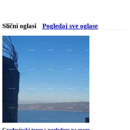
Slični oglasi
Pogledaj sve oglase
Građevinski teren s pogledom na more