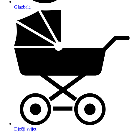
Glazbala
Dječji svijet