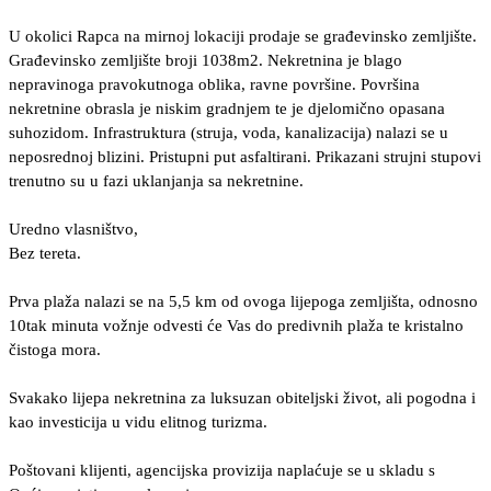
U okolici Rapca na mirnoj lokaciji prodaje se građevinsko zemljište.
Građevinsko zemljište broji 1038m2. Nekretnina je blago
nepravinoga pravokutnoga oblika, ravne površine. Površina
nekretnine obrasla je niskim gradnjem te je djelomično opasana
suhozidom. Infrastruktura (struja, voda, kanalizacija) nalazi se u
neposrednoj blizini. Pristupni put asfaltirani. Prikazani strujni stupovi
trenutno su u fazi uklanjanja sa nekretnine.
Uredno vlasništvo,
Bez tereta.
Prva plaža nalazi se na 5,5 km od ovoga lijepoga zemljišta, odnosno
10tak minuta vožnje odvesti će Vas do predivnih plaža te kristalno
čistoga mora.
Svakako lijepa nekretnina za luksuzan obiteljski život, ali pogodna i
kao investicija u vidu elitnog turizma.
Poštovani klijenti, agencijska provizija naplaćuje se u skladu s