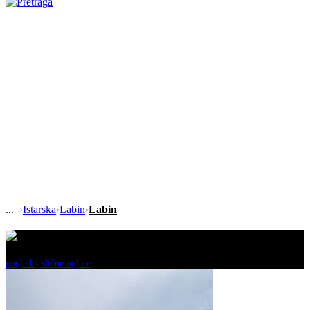
›
Istarska
›
Labin
›
Labin
Ovaj oglas je neaktivan!
pogledaj slične oglase