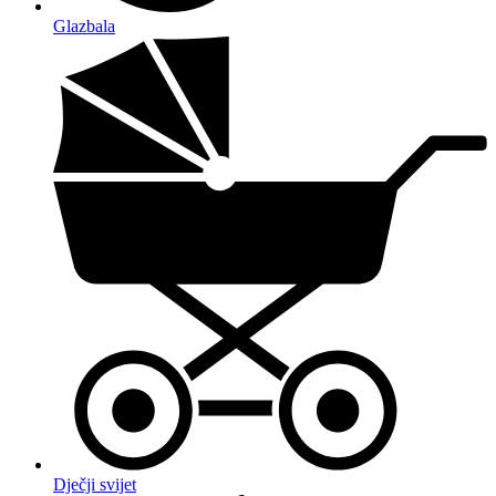
Glazbala
Dječji svijet