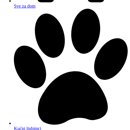
Sve za dom
Kućni ljubimci