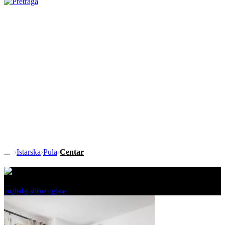
›
Istarska
›
Pula
›
Centar
Ovaj oglas je neaktivan!
pogledaj slične oglase