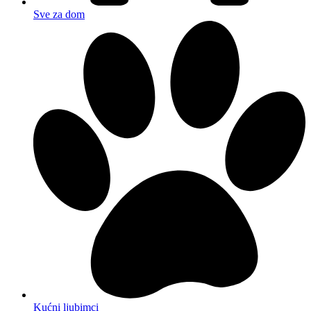
Sve za dom
Kućni ljubimci