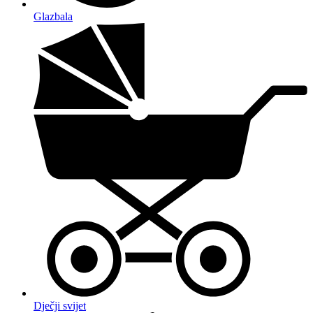
Glazbala
Dječji svijet