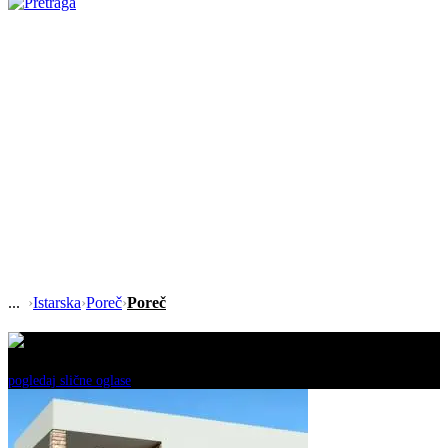
›
Istarska
›
Poreč
›
Poreč
Ovaj oglas je neaktivan!
pogledaj slične oglase