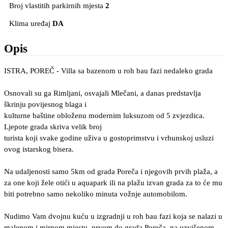
Broj vlastitih parkirnih mjesta
2
Klima uređaj
DA
Opis
ISTRA, POREČ - Villa sa bazenom u roh bau fazi nedaleko grada
Osnovali su ga Rimljani, osvajali Mlečani, a danas predstavlja
škrinju povijesnog blaga i
kulturne baštine obloženu modernim luksuzom od 5 zvjezdica.
Ljepote grada skriva velik broj
turista koji svake godine uživa u gostoprimstvu i vrhunskoj usluzi
ovog istarskog bisera.
Na udaljenosti samo 5km od grada Poreča i njegovih prvih plaža, a
za one koji žele otići u aquapark ili na plažu izvan grada za to će mu
biti potrebno samo nekoliko minuta vožnje automobilom.
Nudimo Vam dvojnu kuću u izgradnji u roh bau fazi koja se nalazi u
malenom i mirnom mjestu, prvom do grada Poreča, na uzvišenom