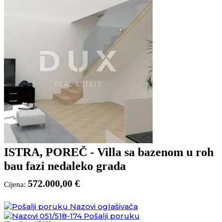
ISTRA, POREČ - Villa sa bazenom u roh
bau fazi nedaleko grada
572.000,00 €
Cijena:
Nazovi oglašivača
051/518-174
Pošalji poruku