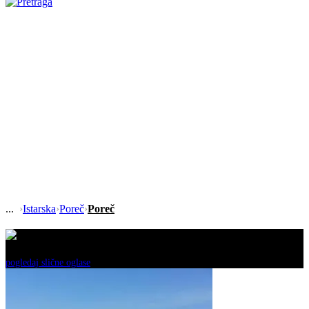
›
Istarska
›
Poreč
›
Poreč
Ovaj oglas je neaktivan!
pogledaj slične oglase