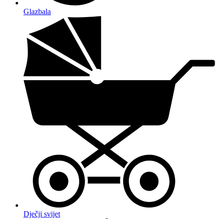
Glazbala
Dječji svijet