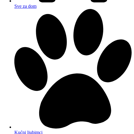
Sve za dom
Kućni ljubimci