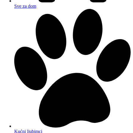
Sve za dom
Kućni ljubimci