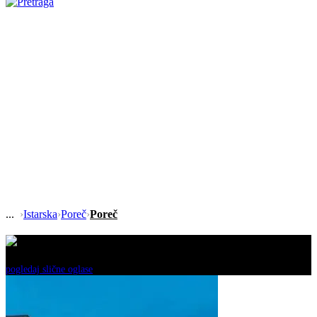
›
Istarska
›
Poreč
›
Poreč
Ovaj oglas je neaktivan!
pogledaj slične oglase