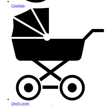
Glazbala
Dječji svijet