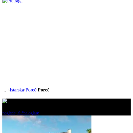
›
Istarska
›
Poreč
›
Poreč
Ovaj oglas je neaktivan!
pogledaj slične oglase