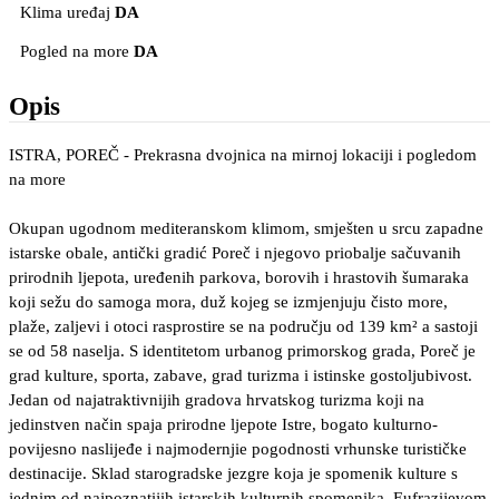
Klima uređaj
DA
Pogled na more
DA
Opis
ISTRA, POREČ - Prekrasna dvojnica na mirnoj lokaciji i pogledom
na more
Okupan ugodnom mediteranskom klimom, smješten u srcu zapadne
istarske obale, antički gradić Poreč i njegovo priobalje sačuvanih
prirodnih ljepota, uređenih parkova, borovih i hrastovih šumaraka
koji sežu do samoga mora, duž kojeg se izmjenjuju čisto more,
plaže, zaljevi i otoci rasprostire se na području od 139 km² a sastoji
se od 58 naselja. S identitetom urbanog primorskog grada, Poreč je
grad kulture, sporta, zabave, grad turizma i istinske gostoljubivost.
Jedan od najatraktivnijih gradova hrvatskog turizma koji na
jedinstven način spaja prirodne ljepote Istre, bogato kulturno-
povijesno naslijeđe i najmodernjie pogodnosti vrhunske turističke
destinacije. Sklad starogradske jezgre koja je spomenik kulture s
jednim od najpoznatijih istarskih kulturnih spomenika, Eufrazijevom