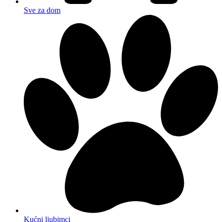
Sve za dom
Kućni ljubimci