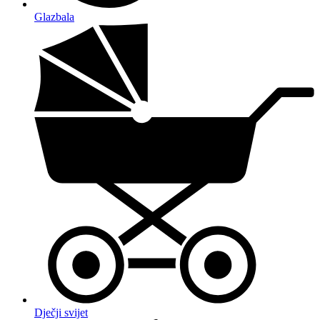
Glazbala
Dječji svijet