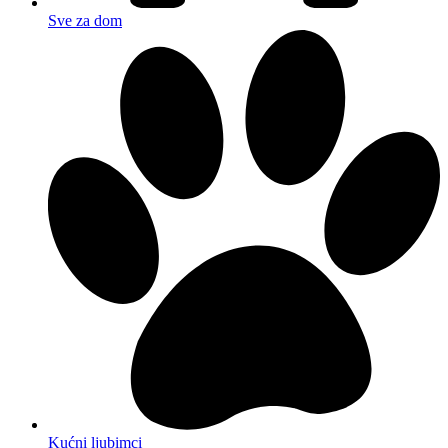
Sve za dom
Kućni ljubimci