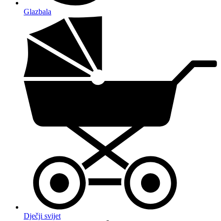
Glazbala
Dječji svijet