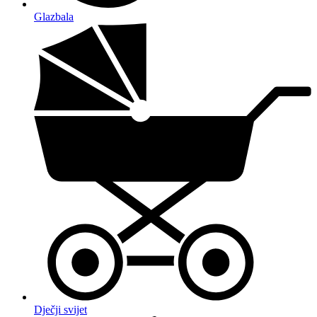
Glazbala
Dječji svijet