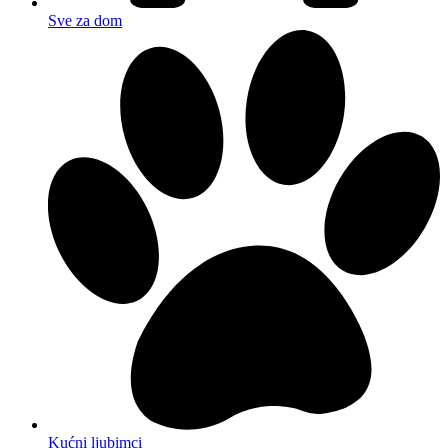
Sve za dom
Kućni ljubimci