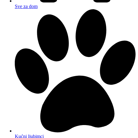
Sve za dom
Kućni ljubimci