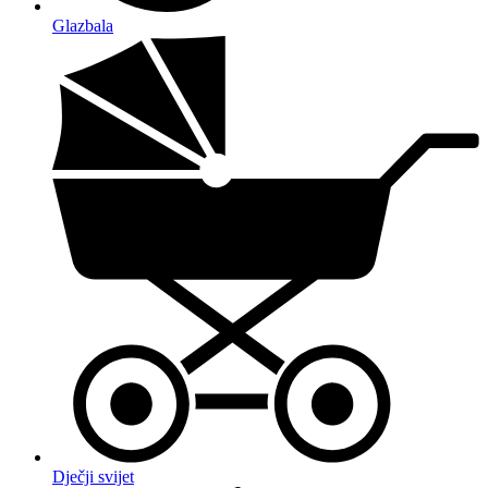
Glazbala
Dječji svijet