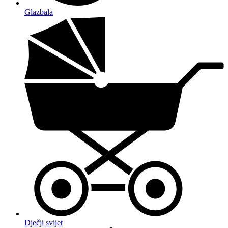
Glazbala
Dječji svijet