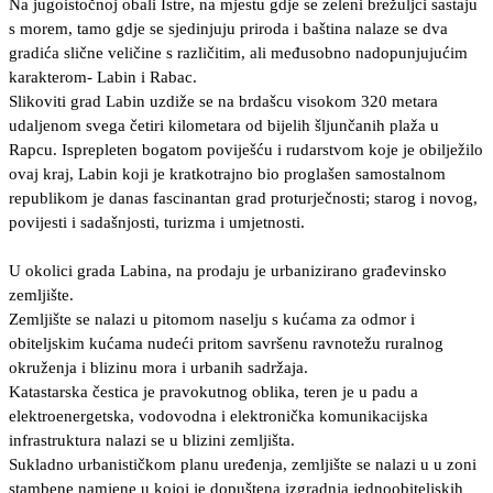
Na jugoistočnoj obali Istre, na mjestu gdje se zeleni brežuljci sastaju
s morem, tamo gdje se sjedinjuju priroda i baština nalaze se dva
gradića slične veličine s različitim, ali međusobno nadopunjujućim
karakterom- Labin i Rabac.
Slikoviti grad Labin uzdiže se na brdašcu visokom 320 metara
udaljenom svega četiri kilometara od bijelih šljunčanih plaža u
Rapcu. Isprepleten bogatom poviješću i rudarstvom koje je obilježilo
ovaj kraj, Labin koji je kratkotrajno bio proglašen samostalnom
republikom je danas fascinantan grad proturječnosti; starog i novog,
povijesti i sadašnjosti, turizma i umjetnosti.
U okolici grada Labina, na prodaju je urbanizirano građevinsko
zemljište.
Zemljište se nalazi u pitomom naselju s kućama za odmor i
obiteljskim kućama nudeći pritom savršenu ravnotežu ruralnog
okruženja i blizinu mora i urbanih sadržaja.
Katastarska čestica je pravokutnog oblika, teren je u padu a
elektroenergetska, vodovodna i elektronička komunikacijska
infrastruktura nalazi se u blizini zemljišta.
Sukladno urbanističkom planu uređenja, zemljište se nalazi u u zoni
stambene namjene u kojoj je dopuštena izgradnja jednoobiteljskih