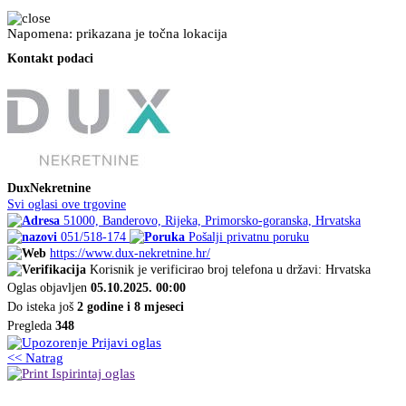
Napomena: prikazana je točna lokacija
Kontakt podaci
DuxNekretnine
Svi oglasi ove trgovine
51000, Banderovo, Rijeka, Primorsko-goranska, Hrvatska
051/518-174
Pošalji privatnu poruku
https://www.dux-nekretnine.hr/
Korisnik je verificirao broj telefona u državi: Hrvatska
Oglas objavljen
05.10.2025. 00:00
Do isteka još
2 godine i 8 mjeseci
Pregleda
348
Prijavi oglas
<< Natrag
Ispirintaj oglas