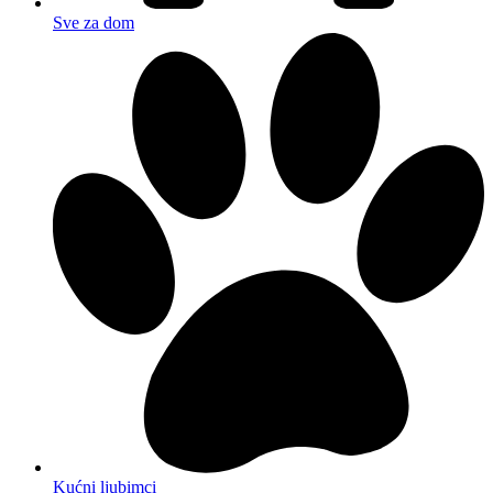
Sve za dom
Kućni ljubimci