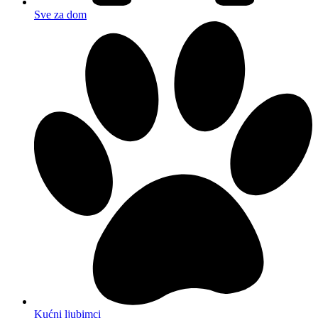
Sve za dom
Kućni ljubimci