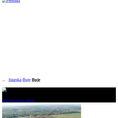
›
Istarska
›
Buje
›
Buje
Ovaj oglas je neaktivan!
pogledaj slične oglase