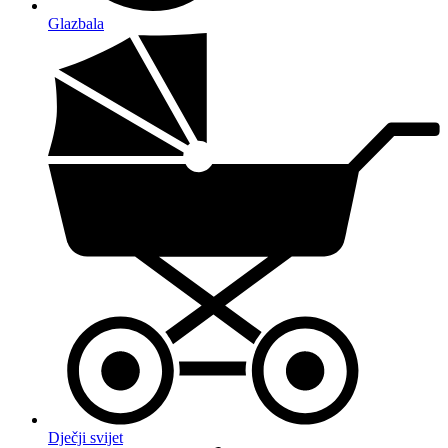
Glazbala
Dječji svijet