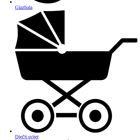
Glazbala
Dječji svijet