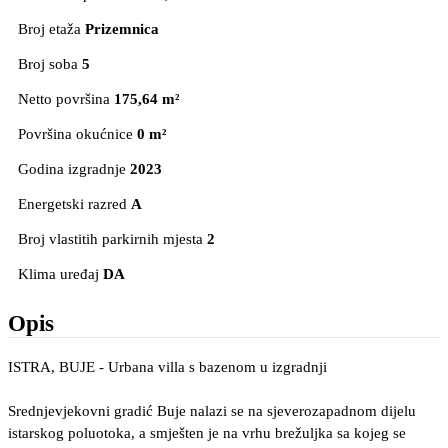
Broj etaža
Prizemnica
Broj soba
5
Netto površina
175,64 m²
Površina okućnice
0 m²
Godina izgradnje
2023
Energetski razred
A
Broj vlastitih parkirnih mjesta
2
Klima uređaj
DA
Opis
ISTRA, BUJE - Urbana villa s bazenom u izgradnji
Srednjevjekovni gradić Buje nalazi se na sjeverozapadnom dijelu
istarskog poluotoka, a smješten je na vrhu brežuljka sa kojeg se