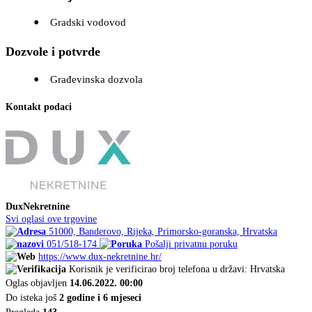
Gradski vodovod
Dozvole i potvrde
Građevinska dozvola
Kontakt podaci
DuxNekretnine
Svi oglasi ove trgovine
51000, Banderovo, Rijeka, Primorsko-goranska, Hrvatska
051/518-174
Pošalji privatnu poruku
https://www.dux-nekretnine.hr/
Korisnik je verificirao broj telefona u državi: Hrvatska
Oglas objavljen
14.06.2022. 00:00
Do isteka još
2 godine i 6 mjeseci