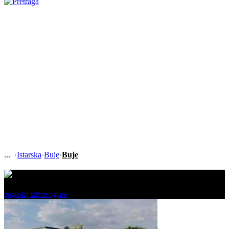
›
Istarska
›
Buje
›
Buje
Ovaj oglas je neaktivan!
pogledaj slične oglase