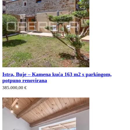
​Istra, Buje – Kamena kuća 163 m2 s parkingom,
potpuno renovirana
385.000,00 €