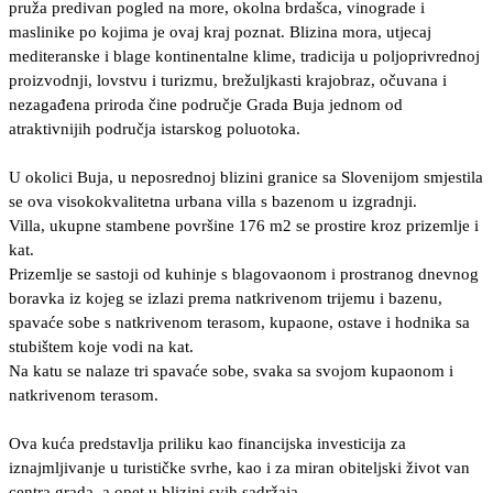
pruža predivan pogled na more, okolna brdašca, vinograde i
maslinike po kojima je ovaj kraj poznat. Blizina mora, utjecaj
mediteranske i blage kontinentalne klime, tradicija u poljoprivrednoj
proizvodnji, lovstvu i turizmu, brežuljkasti krajobraz, očuvana i
nezagađena priroda čine područje Grada Buja jednom od
atraktivnijih područja istarskog poluotoka.
U okolici Buja, u neposrednoj blizini granice sa Slovenijom smjestila
se ova visokokvalitetna urbana villa s bazenom u izgradnji.
Villa, ukupne stambene površine 176 m2 se prostire kroz prizemlje i
kat.
Prizemlje se sastoji od kuhinje s blagovaonom i prostranog dnevnog
boravka iz kojeg se izlazi prema natkrivenom trijemu i bazenu,
spavaće sobe s natkrivenom terasom, kupaone, ostave i hodnika sa
stubištem koje vodi na kat.
Na katu se nalaze tri spavaće sobe, svaka sa svojom kupaonom i
natkrivenom terasom.
Ova kuća predstavlja priliku kao financijska investicija za
iznajmljivanje u turističke svrhe, kao i za miran obiteljski život van
centra grada, a opet u blizini svih sadržaja.