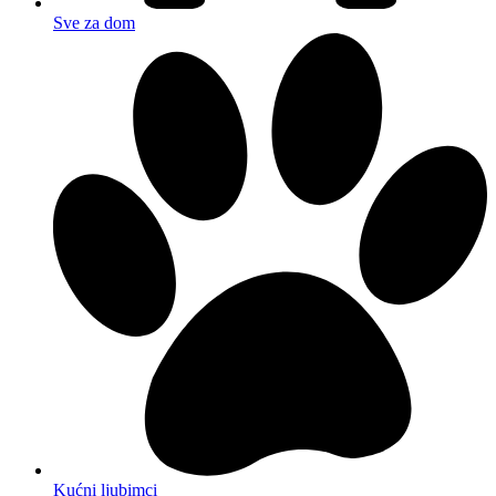
Sve za dom
Kućni ljubimci