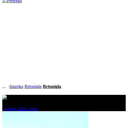
›
Istarska
›
Brtonigla
›
Brtonigla
Ovaj oglas je neaktivan!
pogledaj slične oglase