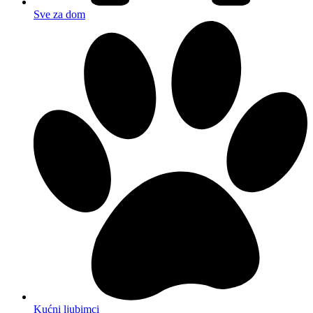
Sve za dom
Kućni ljubimci