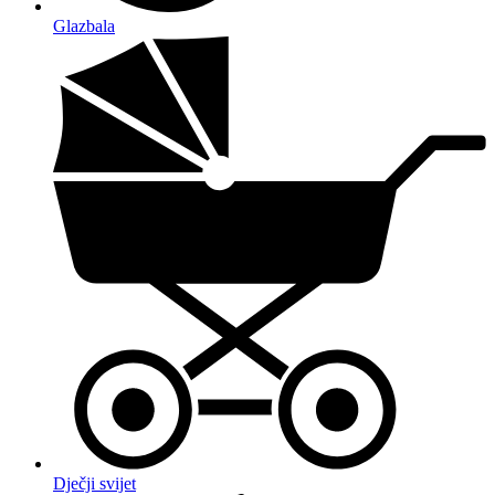
Glazbala
Dječji svijet