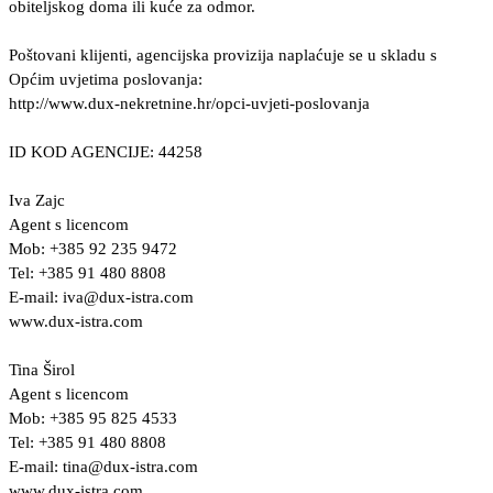
obiteljskog doma ili kuće za odmor.
Poštovani klijenti, agencijska provizija naplaćuje se u skladu s
Općim uvjetima poslovanja:
http://www.dux-nekretnine.hr/opci-uvjeti-poslovanja
ID KOD AGENCIJE: 44258
Iva Zajc
Agent s licencom
Mob: +385 92 235 9472
Tel: +385 91 480 8808
E-mail:
iva@dux-istra.com
www.dux-istra.com
Tina Širol
Agent s licencom
Mob: +385 95 825 4533
Tel: +385 91 480 8808
E-mail:
tina@dux-istra.com
www.dux-istra.com