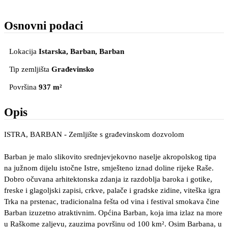
Osnovni podaci
Lokacija
Istarska, Barban
, Barban
Tip zemljišta
Građevinsko
Površina
937 m²
Opis
ISTRA, BARBAN - Zemljište s građevinskom dozvolom
Barban je malo slikovito srednjevjekovno naselje akropolskog tipa
na južnom dijelu istočne Istre, smješteno iznad doline rijeke Raše.
Dobro očuvana arhitektonska zdanja iz razdoblja baroka i gotike,
freske i glagoljski zapisi, crkve, palače i gradske zidine, viteška igra
Trka na prstenac, tradicionalna fešta od vina i festival smokava čine
Barban izuzetno atraktivnim. Općina Barban, koja ima izlaz na more
u Raškome zaljevu, zauzima površinu od 100 km². Osim Barbana, u