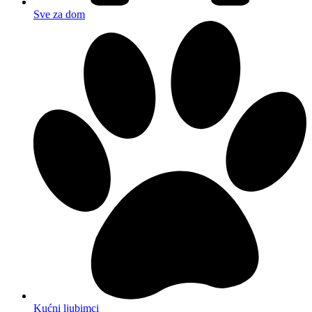
Sve za dom
Kućni ljubimci