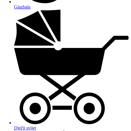
Glazbala
Dječji svijet