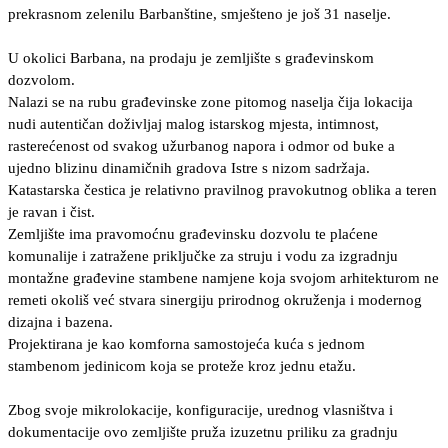
prekrasnom zelenilu Barbanštine, smješteno je još 31 naselje.
U okolici Barbana, na prodaju je zemljište s građevinskom
dozvolom.
Nalazi se na rubu građevinske zone pitomog naselja čija lokacija
nudi autentičan doživljaj malog istarskog mjesta, intimnost,
rasterećenost od svakog užurbanog napora i odmor od buke a
ujedno blizinu dinamičnih gradova Istre s nizom sadržaja.
Katastarska čestica je relativno pravilnog pravokutnog oblika a teren
je ravan i čist.
Zemljište ima pravomoćnu građevinsku dozvolu te plaćene
komunalije i zatražene priključke za struju i vodu za izgradnju
montažne građevine stambene namjene koja svojom arhitekturom ne
remeti okoliš već stvara sinergiju prirodnog okruženja i modernog
dizajna i bazena.
Projektirana je kao komforna samostojeća kuća s jednom
stambenom jedinicom koja se proteže kroz jednu etažu.
Zbog svoje mikrolokacije, konfiguracije, urednog vlasništva i
dokumentacije ovo zemljište pruža izuzetnu priliku za gradnju